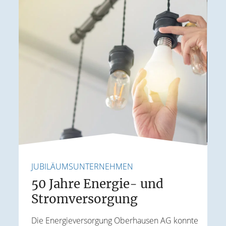
JUBILÄUMSUNTERNEHMEN
R
50 Jahre Energie- und
Strom­versorgung
n
Die Energieversorgung Oberhausen AG konnte
V