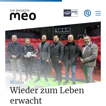
Zum

Inhalt
springen
IHK Magazin meo
REGION
Wieder zum Leben
erwacht