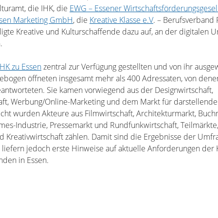
lturamt, die IHK, die
EWG – Essener Wirtschaftsförderungsgese
sen Marketing GmbH
, die
Kreative Klasse e.V
. – Berufsverband
ligte Kreative und Kulturschaffende dazu auf, an der digitalen 
.
IHK zu Essen
zentral zur Verfügung gestellten und von ihr ausge
agebogen öffneten insgesamt mehr als 400 Adressaten, von den
eantworteten. Sie kamen vorwiegend aus der Designwirtschaft,
aft, Werbung/Online-Marketing und dem Markt für darstellende
cht wurden Akteure aus Filmwirtschaft, Architekturmarkt, Buch
mes-Industrie, Pressemarkt und Rundfunkwirtschaft, Teilmärkte
nd Kreativwirtschaft zählen. Damit sind die Ergebnisse der Umfr
, liefern jedoch erste Hinweise auf aktuelle Anforderungen der
nden in Essen.