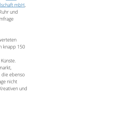
llschaft mbH
,
 Ruhr und
Umfrage
werteten
en knapp 150
 Künste.
markt,
, die ebenso
age nicht
 Kreativen und