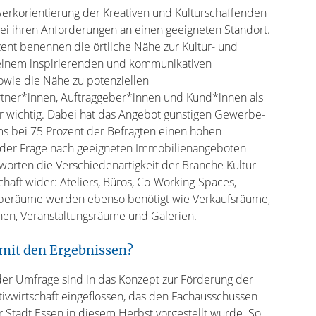
werkorientierung der Kreativen und Kulturschaffenden
bei ihren Anforderungen an einen geeigneten Standort.
ent benennen die örtliche Nähe zur Kultur- und
 einem inspirierenden und kommunikativen
owie die Nähe zu potenziellen
tner*innen, Auftraggeber*innen und Kund*innen als
hr wichtig. Dabei hat das Angebot günstigen Gewerbe-
ms bei 75 Prozent der Befragten einen hohen
i der Frage nach geeigneten Immobilienangeboten
worten die Verschiedenartigkeit der Branche Kultur-
chaft wider: Ateliers, Büros, Co-Working-Spaces,
beräume werden ebenso benötigt wie Verkaufsräume,
hen, Veranstaltungsräume und Galerien.
 mit den Ergebnissen?
der Umfrage sind in das Konzept zur Förderung der
tivwirtschaft eingeflossen, das den Fachausschüssen
 Stadt Essen in diesem Herbst vorgestellt wurde. So