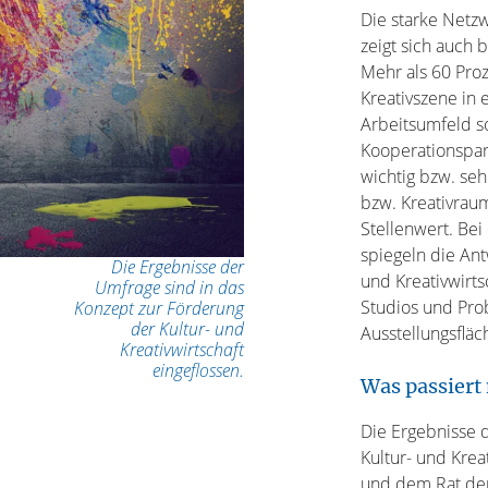
Die starke Netz
zeigt sich auch 
Mehr als 60 Proz
Kreativszene in
Arbeitsumfeld s
Kooperationspar
wichtig bzw. se
bzw. Kreativrau
Stellenwert. Be
spiegeln die Ant
Die Ergebnisse der
und Kreativwirts
Umfrage sind in das
Studios und Pro
Konzept zur Förderung
der Kultur- und
Ausstellungsfläc
Kreativwirtschaft
eingeflossen.
Was passiert
Die Ergebnisse 
Kultur- und Krea
und dem Rat der