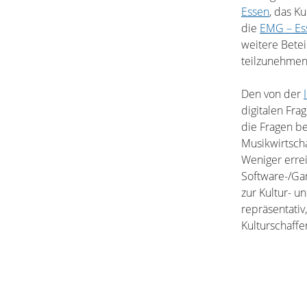
Essen
, das Ku
die
EMG – Es
weitere Betei
teilzunehmen
Den von der
digitalen Fr
die Fragen b
Musikwirtsch
Weniger errei
Software-/Ga
zur Kultur- u
repräsentativ
Kulturschaffe