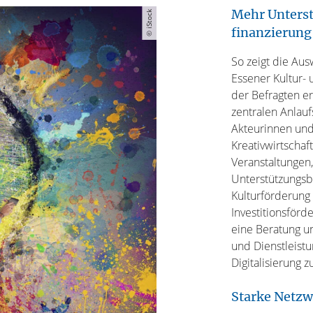
Mehr Unterst
© iStock
finanzierung
So zeigt die Au
Essener Kultur- 
der Befragten e
zentralen Anlauf
Akteurinnen und
Kreativwirtschaf
Veranstaltungen
Unterstützungsb
Kulturförderung 
Investitionsförd
eine Beratung un
und Dienstleist
Digitalisierung z
Starke Netzwe