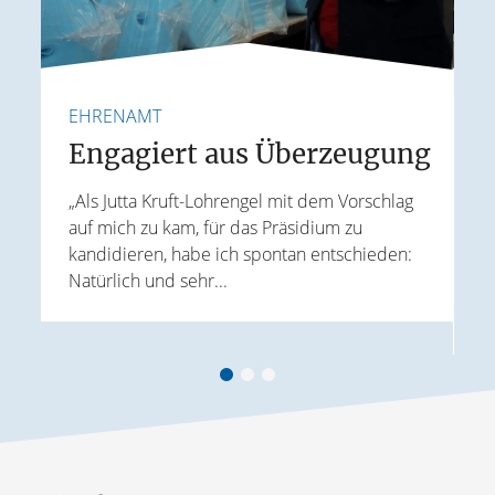
EHRENAMT
F
e
Engagiert aus Überzeugung
„Als Jutta Kruft-Lohrengel mit dem Vorschlag
auf mich zu kam, für das Präsidium zu
I
kandidieren, habe ich spontan entschieden:
K
Natürlich und sehr...
r
G
B