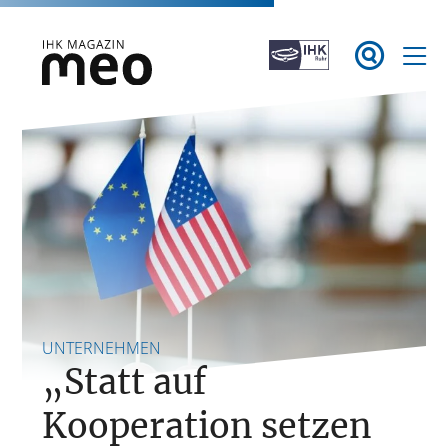
Zum

Inhalt
springen
IHK Magazin meo
UNTERNEHMEN
„Statt auf
Kooperation setzen