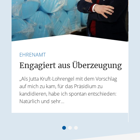
EHRENAMT
F
e
Engagiert aus Überzeugung
„Als Jutta Kruft-Lohrengel mit dem Vorschlag
auf mich zu kam, für das Präsidium zu
I
kandidieren, habe ich spontan entschieden:
K
Natürlich und sehr...
r
G
B