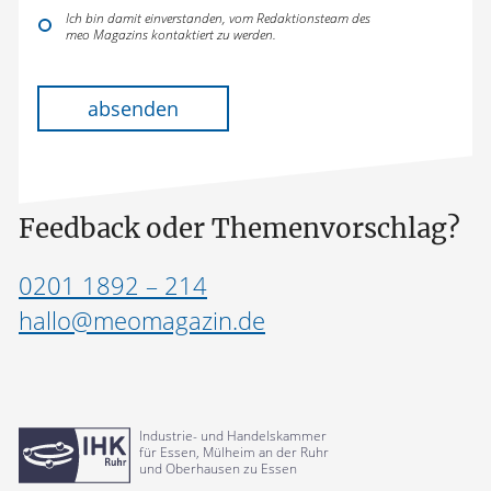
Ich bin damit einverstanden, vom Redaktionsteam des
meo Magazins kontaktiert zu werden.
Bitte lasse dieses Feld leer.
absenden
Feedback oder Themenvorschlag?
0201 1892 – 214
hallo@meomagazin.de
Industrie- und Handelskammer
für Essen, Mülheim an der Ruhr
und Oberhausen zu Essen