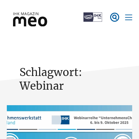
Zum

Inhalt
springen
IHK Magazin meo
Schlagwort:
Webinar