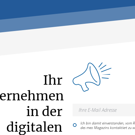
Ihr
ternehmen
in der
digitalen
Ich bin damit einverstanden, vom
des meo Magazins kontaktiert zu w