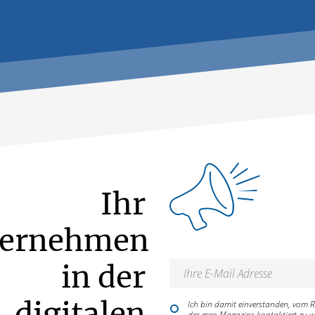
Ihr
ternehmen
in der
digitalen
Ich bin damit einverstanden, vom
des meo Magazins kontaktiert zu w