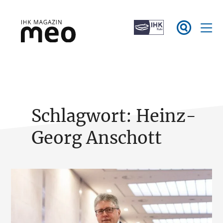
Zum

Inhalt
springen
IHK Magazin meo
Schlagwort:
Heinz-
Georg Anschott