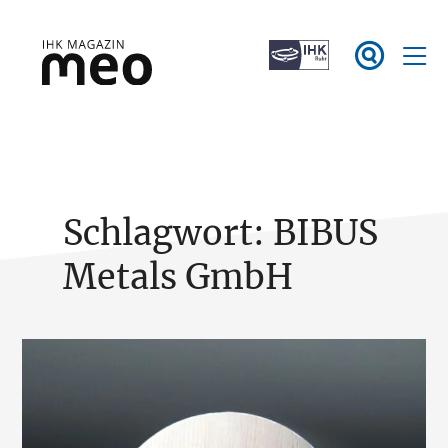
Zum

Inhalt
springen
IHK Magazin meo
Schlagwort:
BIBUS
Metals GmbH