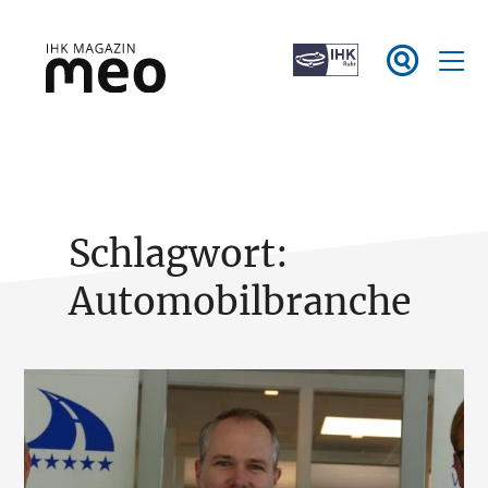
Zum

Inhalt
springen
IHK Magazin meo
Schlagwort:
Automobilbranche