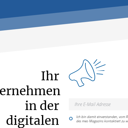
Ihr
ternehmen
in der
digitalen
Ich bin damit einverstanden, vom
des meo Magazins kontaktiert zu w