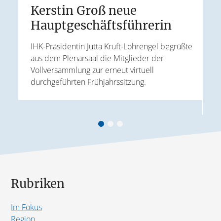
Kerstin Groß neue
Hauptgeschäftsführerin
E
IHK-Präsidentin Jutta Kruft-Lohrengel begrüßte
aus dem Plenarsaal die Mitglieder der
J
Vollversammlung zur erneut virtuell
t
W
durchgeführten Frühjahrssitzung.
ird
k
A
Rubriken
Im Fokus
Region