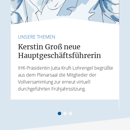
UNSERE THEMEN
U
Kerstin Groß neue
Hauptgeschäftsführerin
E
IHK-Präsidentin Jutta Kruft-Lohrengel begrüßte
aus dem Plenarsaal die Mitglieder der
J
Vollversammlung zur erneut virtuell
t
W
durchgeführten Frühjahrssitzung.
ird
k
A