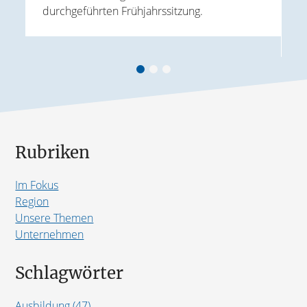
durchgeführten Frühjahrssitzung.
ird
k
A
Rubriken
Im Fokus
Region
Unsere Themen
Unternehmen
Schlagwörter
Ausbildung (47)