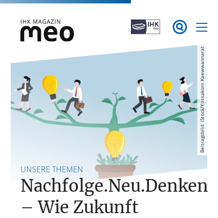
Zum

Inhalt
springen
iStock/Yossakorn Kaewwannarat
IHK Magazin meo
Beitragsbild:
UNSERE THEMEN
Nachfolge.Neu.Denken
– Wie Zukunft