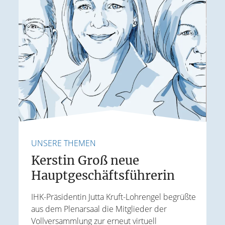
UNSERE THEMEN
U
Kerstin Groß neue
Hauptgeschäftsführerin
E
IHK-Präsidentin Jutta Kruft-Lohrengel begrüßte
aus dem Plenarsaal die Mitglieder der
J
Vollversammlung zur erneut virtuell
t
W