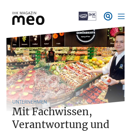
Zum

Inhalt
springen
IHK Magazin meo
UNTERNEHMEN
Mit Fachwissen,
Verantwortung und