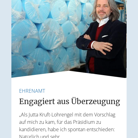
EHRENAMT
F
e
Engagiert aus Überzeugung
„Als Jutta Kruft-Lohrengel mit dem Vorschlag
auf mich zu kam, für das Präsidium zu
I
kandidieren, habe ich spontan entschieden:
K
Natürlich und sehr...