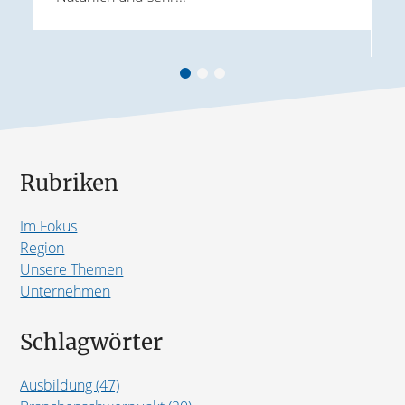
r
G
B
Rubriken
Im Fokus
Region
Unsere Themen
Unternehmen
Schlagwörter
Ausbildung (47)