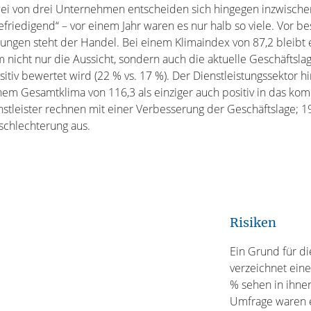
Zwei von drei Unternehmen entscheiden sich hingegen inzwische
efriedigend“ – vor einem Jahr waren es nur halb so viele. Vor 
ngen steht der Handel. Bei einem Klimaindex von 87,2 bleibt e
m nicht nur die Aussicht, sondern auch die aktuelle Geschäftsla
ositiv bewertet wird (22 % vs. 17 %). Der Dienstleistungssektor 
nem Gesamtklima von 116,3 als einziger auch positiv in das ko
nstleister rechnen mit einer Verbesserung der Geschäftslage; 
schlechterung aus.
Risiken
Ein Grund für d
verzeichnet ein
% sehen in ihnen
Umfrage waren e