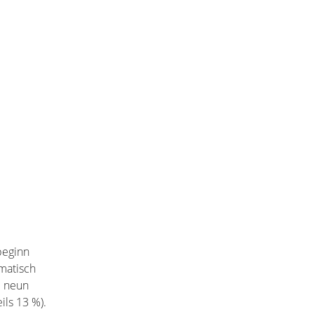
beginn
matisch
d neun
ls 13 %).