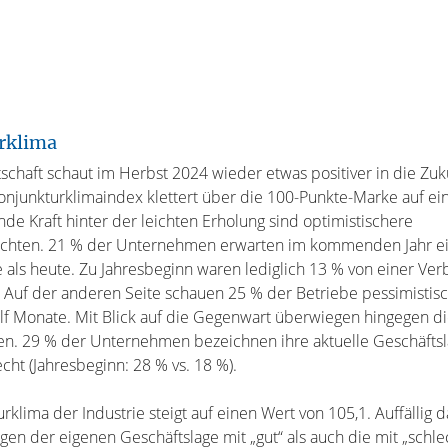
rklima
chaft schaut im Herbst 2024 wieder etwas positiver in die Zuku
Konjunkturklimaindex klettert über die 100-Punkte-Marke auf ei
nde Kraft hinter der leichten Erholung sind optimistischere
ichten. 21 % der Unternehmen erwarten im kommenden Jahr e
 als heute. Zu Jahresbeginn waren lediglich 13 % von einer Ve
 Auf der anderen Seite schauen 25 % der Betriebe pessimistisc
f Monate. Mit Blick auf die Gegenwart überwiegen hingegen di
n. 29 % der Unternehmen bezeichnen ihre aktuelle Geschäftsla
echt (Jahresbeginn: 28 % vs. 18 %).
rklima der Industrie steigt auf einen Wert von 105,1. Auffällig 
en der eigenen Geschäftslage mit „gut“ als auch die mit „schle