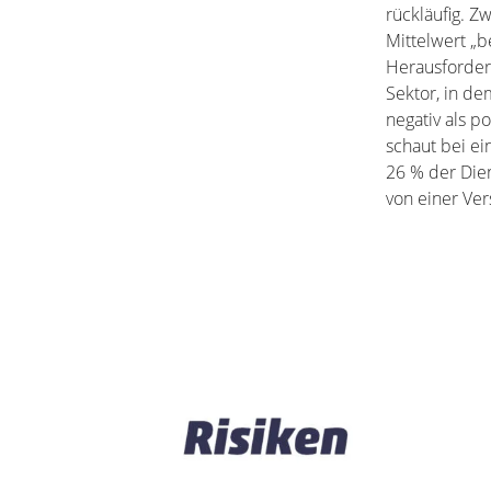
rückläufig. 
Mittelwert „b
Herausforderu
Sektor, in de
negativ als p
schaut bei ei
26 % der Die
von einer Ver