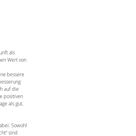
nft als
nen Wert von
ine bessere
rbesserung
h auf die
e positiven
ge als gut,
dabei: Sowohl
cht“ sind