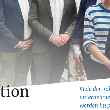
tion
Viele der R
unternehme
werden im po