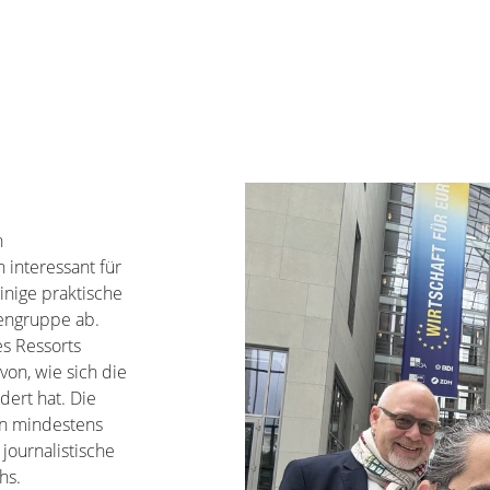
h
 interessant für
inige praktische
iengruppe ab.
es Ressorts
von, wie sich die
dert hat. Die
en mindestens
 journalistische
hs.