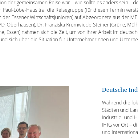
tion der gemeinsamen Reise war – wie sollte es anders sein – 
 Paul-Löbe-Haus traf die Reisegruppe (für diesen Termin verst
r der Essener Wirtschaftsjunioren) auf Abgeordnete aus der M
PD, Oberhausen), Dr. Franziska Krumwiede-Steiner (Grüne, Mül
e, Essen) nahmen sich die Zeit, um von ihrer Arbeit im deutsc
 und sich über die Situation für Unternehmerinnen und Untern
Deutsche In
Während die lok
Städten und Land
Industrie- und 
IHKs vor Ort – d
und internation