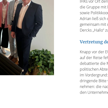
IHKs vor Ort den
die Gruppe mit 
sowie Politikkoo
Adrian ließ sic
gemeinsam mit d
Dercks „Hallo“ z
Vertretung d
Knapp vor der EU
auf der Reise f
debattierte die
politischen Abt
im Vordergrund:
dringende Bitte
nehmen: die nac
den Unternehme