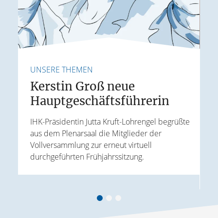
UNSERE THEMEN
U
Kerstin Groß neue
Hauptgeschäftsführerin
E
IHK-Präsidentin Jutta Kruft-Lohrengel begrüßte
aus dem Plenarsaal die Mitglieder der
J
Vollversammlung zur erneut virtuell
t
W
durchgeführten Frühjahrssitzung.
ird
k
A