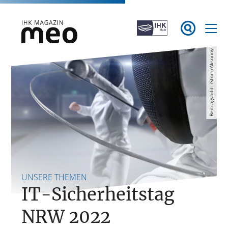
Zum

Inhalt
springen
Beitragsbild: iStock/Aksonov
IHK Magazin meo
UNSERE THEMEN
IT-Sicherheitstag
NRW 2022