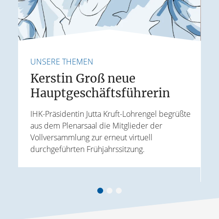
UNSERE THEMEN
U
Kerstin Groß neue
Hauptgeschäftsführerin
E
IHK-Präsidentin Jutta Kruft-Lohrengel begrüßte
aus dem Plenarsaal die Mitglieder der
J
Vollversammlung zur erneut virtuell
t
W
durchgeführten Frühjahrssitzung.
ird
k
A