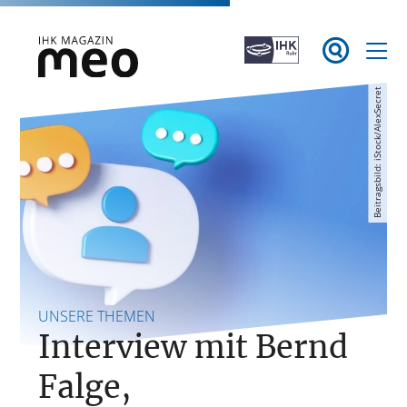
Zum

Inhalt
springen
iStock/AlexSecret
IHK Magazin meo
Beitragsbild:
UNSERE THEMEN
Interview mit Bernd
Falge,