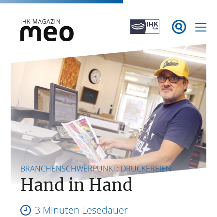
Zum

Inhalt
springen
IHK Magazin meo
BRANCHENSCHWERPUNKT: DRUCKEREIEN
Hand in Hand
3 Minuten Lesedauer