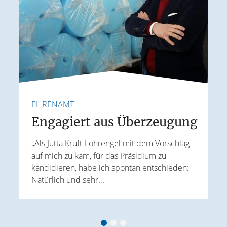
EHRENAMT
F
e
Engagiert aus Überzeugung
„Als Jutta Kruft-Lohrengel mit dem Vorschlag
auf mich zu kam, für das Präsidium zu
I
kandidieren, habe ich spontan entschieden:
K
Natürlich und sehr...
r
G
B