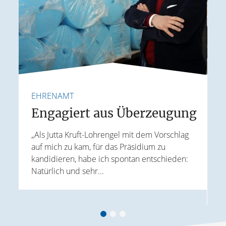
EHRENAMT
F
e
Engagiert aus Überzeugung
„Als Jutta Kruft-Lohrengel mit dem Vorschlag
auf mich zu kam, für das Präsidium zu
I
kandidieren, habe ich spontan entschieden:
K
Natürlich und sehr...
r
G
B