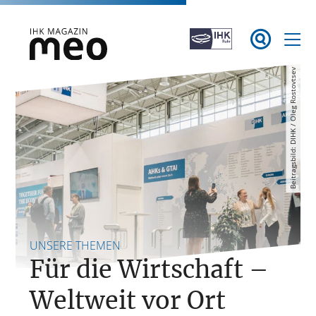
Zum

Inhalt
springen
Beitragsbild: DIHK / Oleg Rostovtsev
IHK Magazin meo
UNSERE THEMEN
Für die Wirtschaft –
Weltweit vor Ort