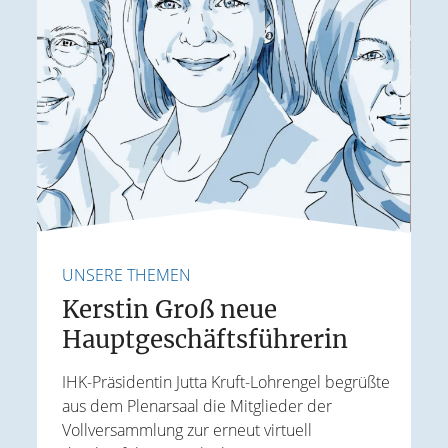
UNSERE THEMEN
U
Kerstin Groß neue
Hauptgeschäftsführerin
E
IHK-Präsidentin Jutta Kruft-Lohrengel begrüßte
aus dem Plenarsaal die Mitglieder der
J
Vollversammlung zur erneut virtuell
t
W