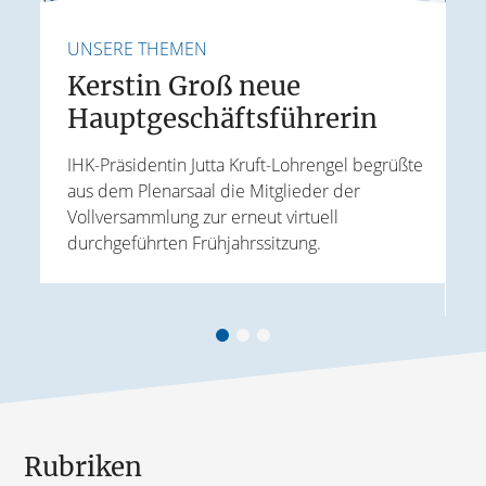
UNSERE THEMEN
U
Kerstin Groß neue
Hauptgeschäftsführerin
E
IHK-Präsidentin Jutta Kruft-Lohrengel begrüßte
aus dem Plenarsaal die Mitglieder der
J
Vollversammlung zur erneut virtuell
t
W
durchgeführten Frühjahrssitzung.
ird
k
A
Rubriken