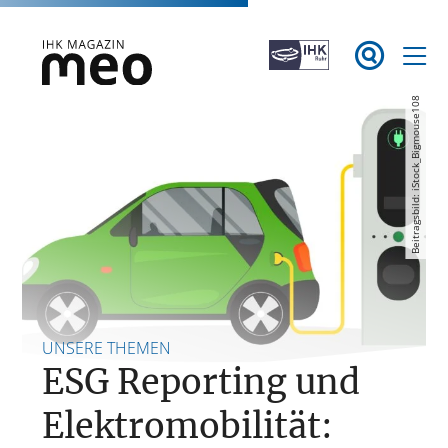
Zum

Inhalt
springen
Beitragsbild: iStock_Bigmouse108
IHK Magazin meo
UNSERE THEMEN
ESG Reporting und
Elektromobilität: