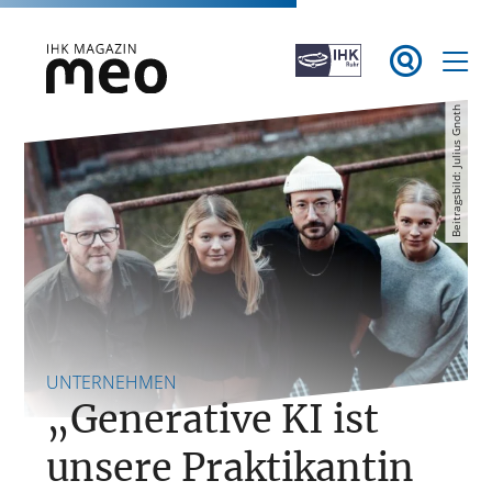
Zum

Inhalt
springen
Beitragsbild: Julius Gnoth
IHK Magazin meo
UNTERNEHMEN
„Generative KI ist
unsere Praktikantin