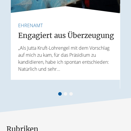
EHRENAMT
F
e
Engagiert aus Überzeugung
„Als Jutta Kruft-Lohrengel mit dem Vorschlag
auf mich zu kam, für das Präsidium zu
I
kandidieren, habe ich spontan entschieden:
K
Natürlich und sehr...
r
G
B
Rubriken