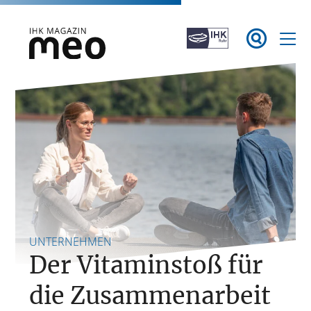
Zum

Inhalt
springen
IHK Magazin meo
UNTERNEHMEN
Der Vitaminstoß für
die Zusammen­arbeit