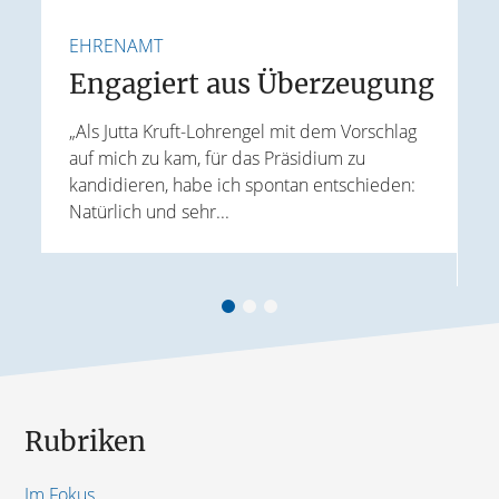
EHRENAMT
F
e
Engagiert aus Überzeugung
„Als Jutta Kruft-Lohrengel mit dem Vorschlag
auf mich zu kam, für das Präsidium zu
I
kandidieren, habe ich spontan entschieden:
K
Natürlich und sehr...
r
G
B
Rubriken
Im Fokus