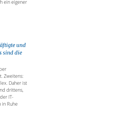
h ein eigener
äftigte und
 sind die
ber
. Zweitens:
lex. Daher ist
nd drittens,
der IT-
ch in Ruhe