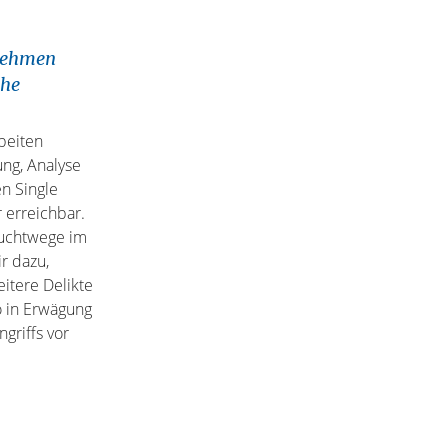
rnehmen
che
beiten
ng, Analyse
n Single
 erreichbar.
luchtwege im
r dazu,
eitere Delikte
o in Erwägung
griffs vor