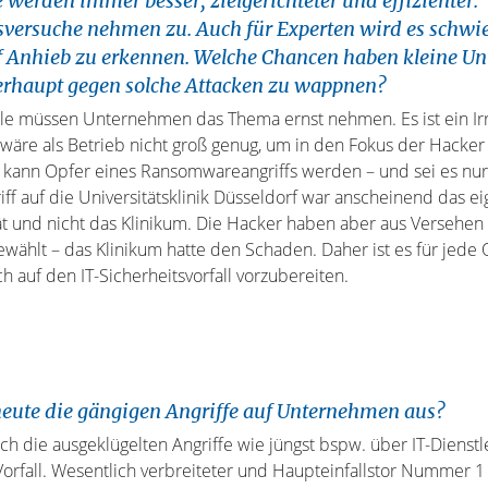
e werden immer besser, zielgerichteter und effizienter.
versuche nehmen zu. Auch für Experten wird es schwie
uf Anhieb zu erkennen. Welche Chancen haben kleine U
erhaupt gegen solche Attacken zu wappnen?
elle müssen Unternehmen das Thema ernst nehmen. Es ist ein Ir
äre als Betrieb nicht groß genug, um in den Fokus der Hacker
 kann Opfer eines Ransomwareangriffs werden – und sei es nur 
ff auf die Universitätsklinik Düsseldorf war anscheinend das eig
ät und nicht das Klinikum. Die Hacker haben aber aus Versehen
wählt – das Klinikum hatte den Schaden. Daher ist es für jede 
ch auf den IT-Sicherheitsvorfall vorzubereiten.
eute die gängigen Angriffe auf Unternehmen aus?
lich die ausgeklügelten Angriffe wie jüngst bspw. über IT-Dienstl
rfall. Wesentlich verbreiteter und Haupteinfallstor Nummer 1 