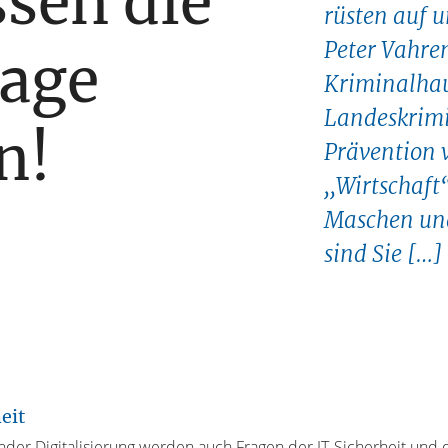
sen die
rüsten auf u
Peter Vahren
age
Kriminalha
Landeskrimi
n!
Prävention 
,,Wirtschaft
Maschen und
sind Sie […]
eit
der Digitalisierung werden auch Fragen der IT-Sicherheit und 