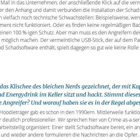
 Mail in das Unternehmen, der anschließende Klick auf die verm
r den Anhang und damit verbunden die Installation der Schad
vielfach noch technische Schwachstellen: Beispielsweise, we
nt nicht funktioniert. Oder es finden keine regelmäßigen Back
 keinen 100 %-igen Schutz. Aber man muss es den Angreifern d
 möglich machen. Der vermeintliche USB-Stick, der auf dem Pa
d Schadsoftware enthält, spielt dagegen so gut wie keine Rolle
das Klischee des bleichen Nerds gezeichnet, der mit Ka
nd Energydrink im Keller sitzt und hackt. Stimmt diese
e Angreifer? Und worauf haben sie es in der Regel abg
Hoodieträger gab es schon in den 1990ern. Mittlerweile funktio
 deutlich professioneller. Wir sprechen hier von Crime-as-a-ser
rbeitsteilig organisiert: Einer stellt Schadsoftware bereit, ein an
und wieder andere formulieren die Nachrichten an die Opfer. 