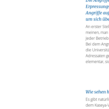
Die Angriff
Erpressungs
Angriffe a
um sich üb
An erster St
meinen, man w
Jeder Betrieb
Bei dem Angri
die Universit
Adressaten ge
elementar, si
Wie sehen h
Es gibt natür
dem Kaseya-Vo