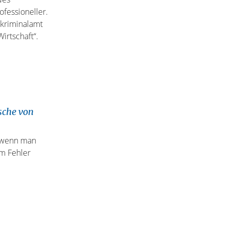
fessioneller.
skriminalamt
irtschaft“.
sche von
t, wenn man
em Fehler