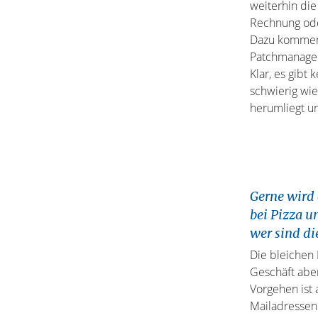
weiterhin die
Rechnung ode
Dazu kommen 
Patchmanageme
Klar, es gibt
schwierig wie
herumliegt un
Gerne wird 
bei Pizza u
wer sind di
Die bleichen 
Geschäft aber
Vorgehen ist a
Mailadressen 