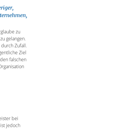
riger,
nternehmen,
rglaube zu
 zu gelangen.
durch Zufall.
entliche Ziel
 den falschen
Organisation
eister bei
ist jedoch