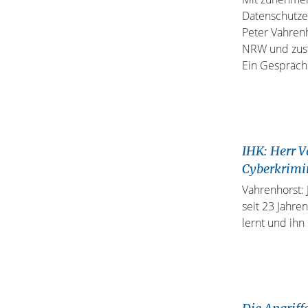
Datenschutzes
Peter Vahren
NRW und zustä
Ein Gespräc
IHK: Herr V
Cyberkrimin
Vahrenhorst: J
seit 23 Jahre
lernt und ihn