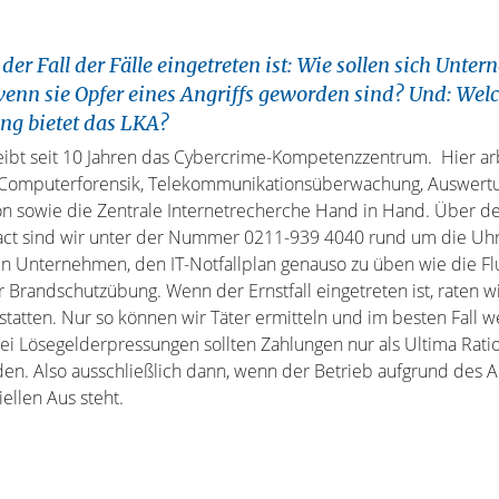
er Fall der Fälle eingetreten ist: Wie sollen sich Unte
wenn sie Opfer eines Angriffs geworden sind? Und: Wel
ng bietet das LKA?
eibt seit 10 Jahren das Cybercrime-Kompetenzzentrum. Hier ar
 Computerforensik, Telekommunikationsüberwachung, Auswertu
on sowie die Zentrale Internetrecherche Hand in Hand. Über de
tact sind wir unter der Nummer 0211-939 4040 rund um die Uhr
n Unternehmen, den IT-Notfallplan genauso zu üben wie die F
Brandschutzübung. Wenn der Ernstfall eingetreten ist, raten wi
statten. Nur so können wir Täter ermitteln und im besten Fall w
ei Lösegelderpressungen sollten Zahlungen nur als Ultima Rati
n. Also ausschließlich dann, wenn der Betrieb aufgrund des An
ellen Aus steht.