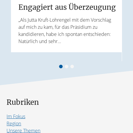
e
Engagiert aus Überzeugung
„Als Jutta Kruft-Lohrengel mit dem Vorschlag
auf mich zu kam, für das Präsidium zu
I
kandidieren, habe ich spontan entschieden:
K
Natürlich und sehr...
r
G
B
Rubriken
Im Fokus
Region
Unsere Themen