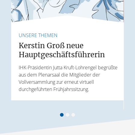
UNSERE THEMEN
U
Kerstin Groß neue
Hauptgeschäftsführerin
E
IHK-Präsidentin Jutta Kruft-Lohrengel begrüßte
aus dem Plenarsaal die Mitglieder der
J
Vollversammlung zur erneut virtuell
t
W
durchgeführten Frühjahrssitzung.
ird
k
A