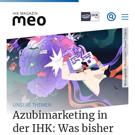
Zum

Inhalt
springen
Beitragsbild: iStock.com / Paper Trident
IHK Magazin meo
UNSERE THEMEN
Azubimarketing in
der IHK: Was bisher