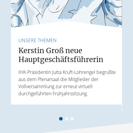
UNSERE THEMEN
U
Kerstin Groß neue
Hauptgeschäftsführerin
E
IHK-Präsidentin Jutta Kruft-Lohrengel begrüßte
aus dem Plenarsaal die Mitglieder der
J
Vollversammlung zur erneut virtuell
t
W
durchgeführten Frühjahrssitzung.
ird
k
A