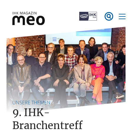
Zum

Inhalt
springen
IHK Magazin meo
UNSERE THEMEN
9. IHK-
Branchentreff