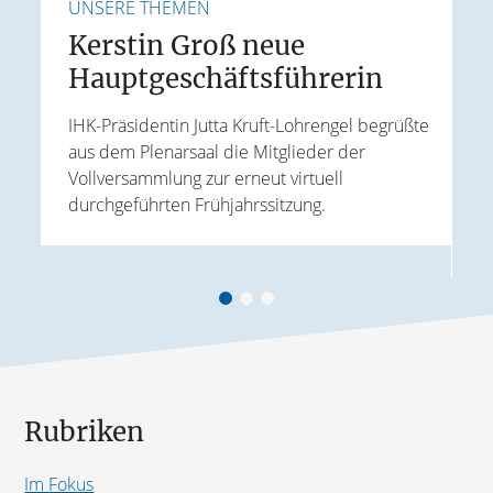
UNSERE THEMEN
U
Kerstin Groß neue
Hauptgeschäftsführerin
E
IHK-Präsidentin Jutta Kruft-Lohrengel begrüßte
aus dem Plenarsaal die Mitglieder der
J
Vollversammlung zur erneut virtuell
t
W
durchgeführten Frühjahrssitzung.
ird
k
A
Rubriken
Im Fokus