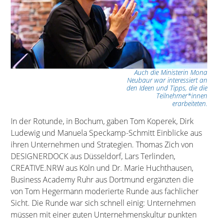
Auch die Ministerin Mona
Neubaur war interessiert an
den Ideen und Tipps, die die
Teilnehmer*innen
erarbeiteten.
In der Rotunde, in Bochum, gaben Tom Koperek, Dirk
Ludewig und Manuela Speckamp-Schmitt Einblicke aus
ihren Unternehmen und Strategien. Thomas Zich von
DESIGNERDOCK aus Düsseldorf, Lars Terlinden,
CREATIVE.NRW aus Köln und Dr. Marie Huchthausen,
Business Academy Ruhr aus Dortmund ergänzten die
von Tom Hegermann moderierte Runde aus fachlicher
Sicht. Die Runde war sich schnell einig: Unternehmen
müssen mit einer guten Unternehmenskultur punkten