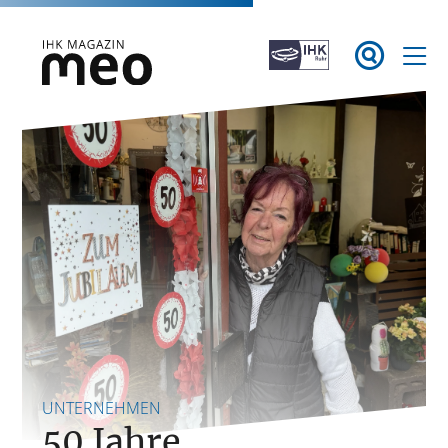
Zum

Inhalt
springen
IHK Magazin meo
UNTERNEHMEN
50 Jahre