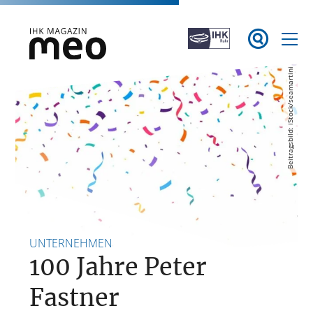
Zum

Inhalt
springen
iStock/seamartini
IHK Magazin meo
Beitragsbild:
UNTERNEHMEN
100 Jahre Peter
Fastner