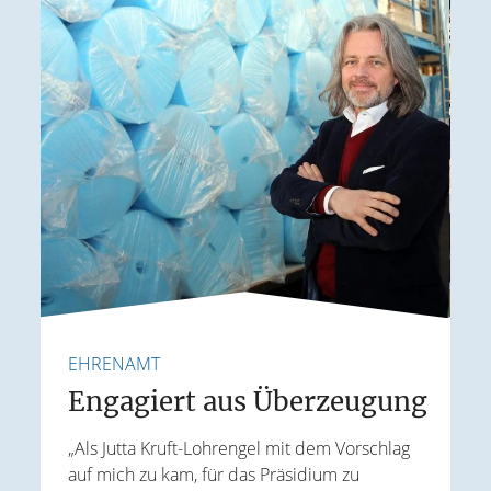
EHRENAMT
F
e
Engagiert aus Überzeugung
„Als Jutta Kruft-Lohrengel mit dem Vorschlag
auf mich zu kam, für das Präsidium zu
I