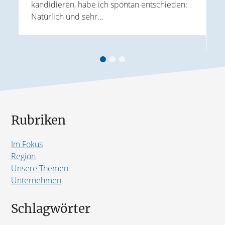
kandidieren, habe ich spontan entschieden:
K
Natürlich und sehr...
r
G
B
Rubriken
Im Fokus
Region
Unsere Themen
Unternehmen
Schlagwörter